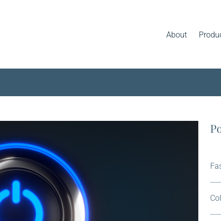
About
Produ
hink accendi la Digital I
Po
Fas
Col