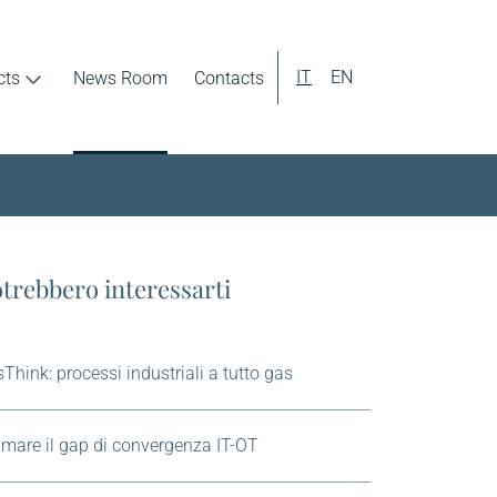
IT
EN
cts
News Room
Contacts
nnovation
trebbero interessarti
Think: processi industriali a tutto gas
mare il gap di convergenza IT-OT