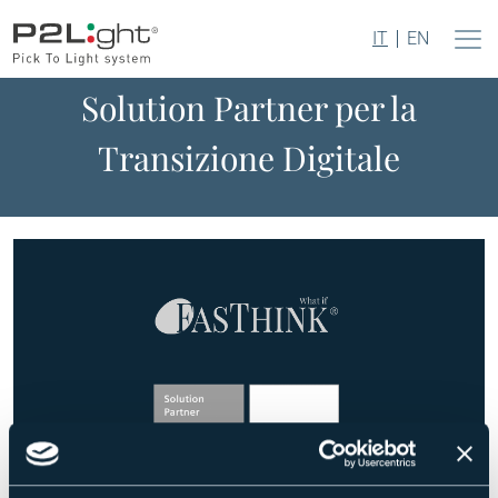
IT
EN
FasThink diventa Siemens
Solution Partner per la
Transizione Digitale