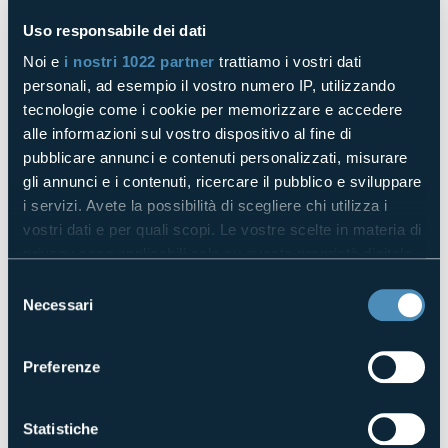
Uso responsabile dei dati
Noi e
i nostri 1022 partner
trattiamo i vostri dati
Grazie alla nuova partnership, i clienti potranno contare sul
personali, ad esempio il vostro numero IP, utilizzando
know-how e sulle soluzioni tecnologiche di entrambe le
tecnologie come i cookie per memorizzare e accedere
aziende.
Scopri di più!
alle informazioni sul vostro dispositivo al fine di
pubblicare annunci e contenuti personalizzati, misurare
gli annunci e i contenuti, ricercare il pubblico e sviluppare
Torna indietro
Prossima
i servizi. Avete la possibilità di scegliere chi utilizza i
vostri dati e per quali scopi. Le vostre scelte in materia di
privacy sono applicabili solo su questa proprietà digitale
Condividi questo articolo
in cui avete effettuato le vostre scelte. È possibile
Selezione
modificare o revocare il proprio consenso in qualsiasi
Necessari
del
Potrebbero interessarti
momento dalla Dichiarazione sui cookie o facendo clic
consenso
sull'icona di attivazione della privacy.
Preferenze
FasThink diventa Siemens Solution Partner per la
Con il tuo consenso, vorremmo anche:
Transizione Digitale
raccogliere informazioni sulla tua posizione
Statistiche