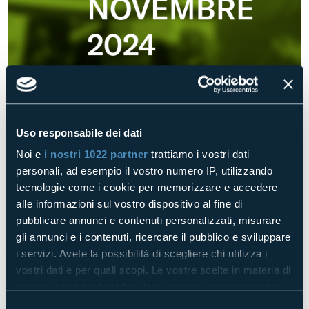
Lo spiega Marco Marella in
questa intervista
, andando ad
anticipare i temi e le soluzioni che verranno approfondite
Uso responsabile dei dati
durante l'evento dedicato alla business community della
Noi e
i nostri 1022 partner
trattiamo i vostri dati
logistica e produzione: il Global Summit Logistics &
personali, ad esempio il vostro numero IP, utilizzando
Manufacturing, che si terrà il prossimo 20 e 21 novembre a
tecnologie come i cookie per memorizzare e accedere
Lazise!
alle informazioni sul vostro dispositivo al fine di
pubblicare annunci e contenuti personalizzati, misurare
Prenota subito il tuo posto,
clicca qui!
gli annunci e i contenuti, ricercare il pubblico e sviluppare
i servizi. Avete la possibilità di scegliere chi utilizza i
vostri dati e per quali scopi. Le vostre scelte in materia di
Torna indietro
Prossima
privacy sono applicabili solo su questa proprietà digitale
in cui avete effettuato le vostre scelte. È possibile
Selezione